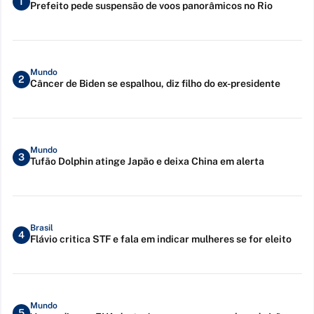
1
Prefeito pede suspensão de voos panorâmicos no Rio
Mundo
2
Câncer de Biden se espalhou, diz filho do ex-presidente
Mundo
3
Tufão Dolphin atinge Japão e deixa China em alerta
Brasil
4
Flávio critica STF e fala em indicar mulheres se for eleito
Mundo
5