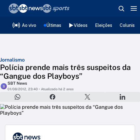
❮
voltar
Editorias
Ao vivo
Últimas
Vídeos
Eleições
Colunista
Jornalismo
Polícia prende mais três suspeitos da
“Gangue dos Playboys”
SBT News
S
01/08/2012, 23:40
• Atualizado há 2 anos