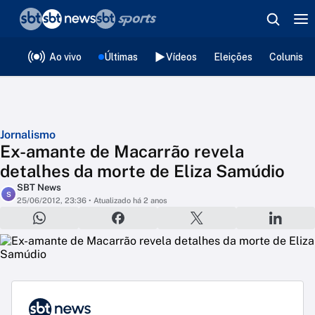
❮
voltar
Editorias
Ao vivo
Últimas
Vídeos
Eleições
Colunista
Jornalismo
Ex-amante de Macarrão revela
detalhes da morte de Eliza Samúdio
SBT News
S
25/06/2012, 23:36
• Atualizado há 2 anos