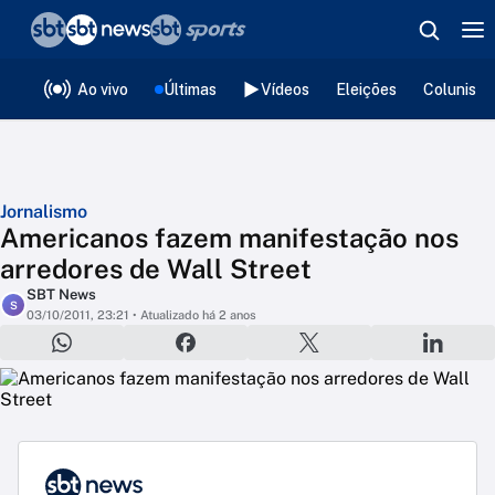
❮
voltar
Editorias
Ao vivo
Últimas
Vídeos
Eleições
Colunista
Jornalismo
Americanos fazem manifestação nos
arredores de Wall Street
SBT News
S
03/10/2011, 23:21
• Atualizado há 2 anos