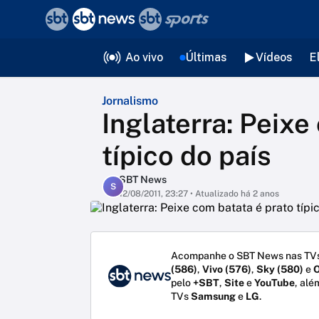
❮
voltar
Editorias
Ao vivo
Últimas
Vídeos
E
Jornalismo
Inglaterra: Peixe
típico do país
SBT News
S
12/08/2011, 23:27
• Atualizado há 2 anos
Acompanhe o SBT News nas TVs
(586)
,
Vivo (576)
,
Sky (580)
e
O
pelo
+SBT
,
Site
e
YouTube
, alé
TVs
Samsung
e
LG
.