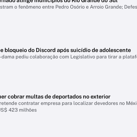
ornado atinge municípios do Rio Grande do Sul
tram o fenômeno entre Pedro Osório e Arroio Grande; Defesa
e bloqueio do Discord após suicídio de adolescente
-dama pediu colaboração com Legislativo para tirar a plataf
er cobrar multas de deportados no exterior
retende contratar empresa para localizar devedores no Mé
US$ 423 milhões