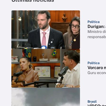
Política
Durigan:
Ministro 
responsabi
Política
Vorcaro 
Guru econô
Brasil