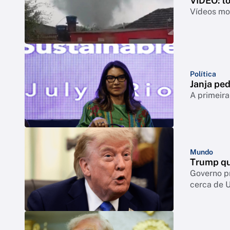
VÍDEO: t
Vídeos mos
Política
Janja ped
A primeira
Mundo
Trump qu
Governo p
cerca de 