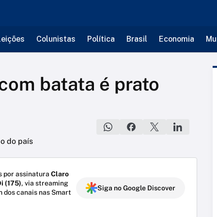
leições
Colunistas
Política
Brasil
Economia
Mu
 com batata é prato
 por assinatura
Claro
i (175)
, via streaming
Siga no Google Discover
m dos canais nas Smart