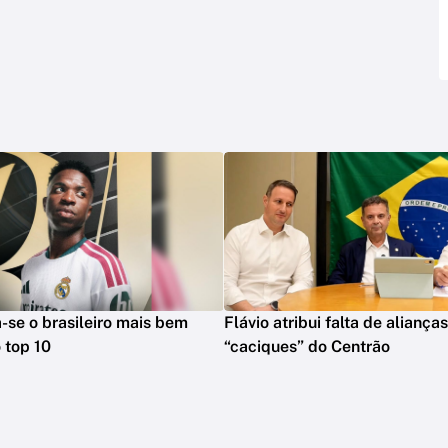
na-se o brasileiro mais bem
Flávio atribui falta de aliança
 top 10
“caciques” do Centrão