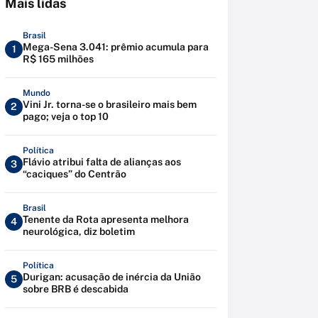
Mais lidas
Brasil
Mega-Sena 3.041: prêmio acumula para
1
R$ 165 milhões
Mundo
Vini Jr. torna-se o brasileiro mais bem
2
pago; veja o top 10
Política
Flávio atribui falta de alianças aos
3
“caciques” do Centrão
Brasil
Tenente da Rota apresenta melhora
4
neurológica, diz boletim
Política
Durigan: acusação de inércia da União
5
sobre BRB é descabida