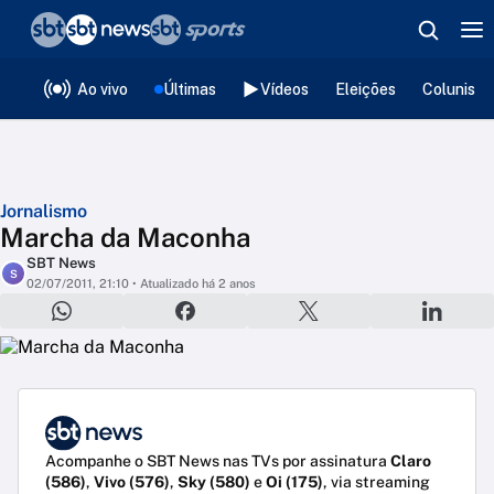
❮
voltar
Editorias
Ao vivo
Últimas
Vídeos
Eleições
Colunista
Jornalismo
Marcha da Maconha
SBT News
S
02/07/2011, 21:10
• Atualizado há 2 anos
Acompanhe o SBT News nas TVs por assinatura
Claro
(586)
,
Vivo (576)
,
Sky (580)
e
Oi (175)
, via streaming