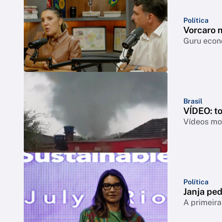
Política
Vorcaro 
Guru econô
Brasil
VÍDEO: t
Vídeos mos
Política
Janja ped
A primeira