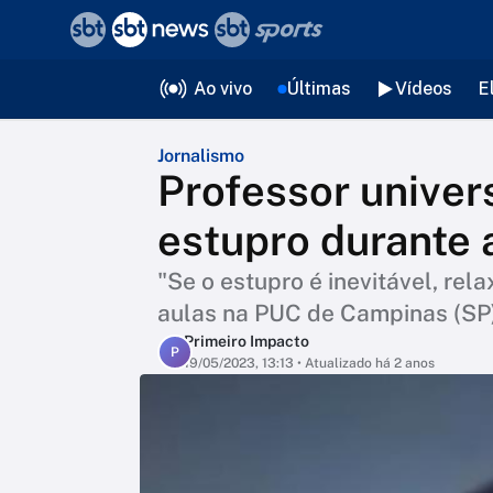
❮
voltar
Editorias
Ao vivo
Últimas
Vídeos
E
Jornalismo
Professor univers
estupro durante 
"Se o estupro é inevitável, rel
aulas na PUC de Campinas (SP
Primeiro Impacto
P
19/05/2023, 13:13
• Atualizado há 2 anos