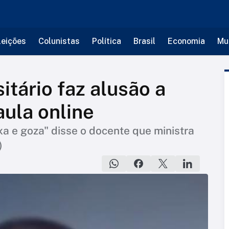
leições
Colunistas
Política
Brasil
Economia
Mu
itário faz alusão a
aula online
axa e goza" disse o docente que ministra
)