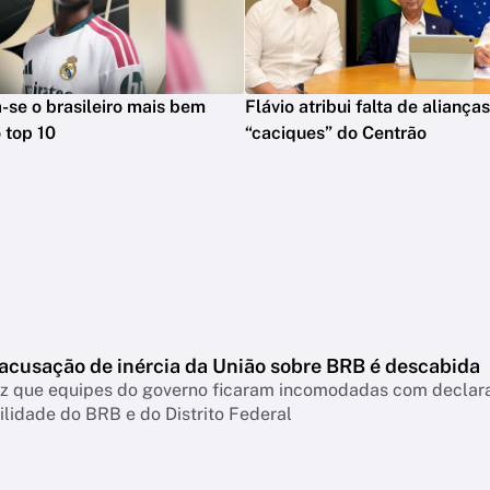
na-se o brasileiro mais bem
Flávio atribui falta de aliança
 top 10
“caciques” do Centrão
 acusação de inércia da União sobre BRB é descabida
diz que equipes do governo ficaram incomodadas com declar
lidade do BRB e do Distrito Federal