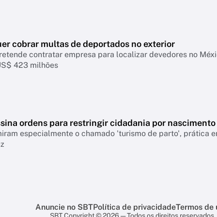
er cobrar multas de deportados no exterior
retende contratar empresa para localizar devedores no Mé
US$ 423 milhões
sina ordens para restringir cidadania por nascimento
ram especialmente o chamado 'turismo de parto', prática em
uz
Anuncie no SBT
Política de privacidade
Termos de 
SBT Copyright © 2026 — Todos os direitos reservados