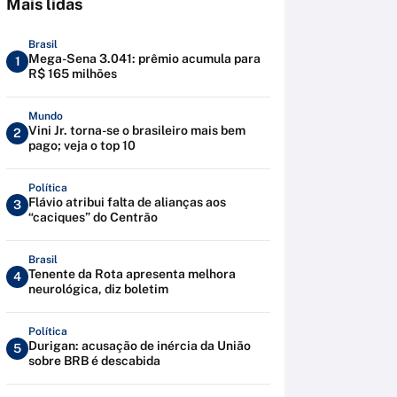
Mais lidas
Brasil
Mega-Sena 3.041: prêmio acumula para
1
R$ 165 milhões
Mundo
Vini Jr. torna-se o brasileiro mais bem
2
pago; veja o top 10
Política
Flávio atribui falta de alianças aos
3
“caciques” do Centrão
Brasil
Tenente da Rota apresenta melhora
4
neurológica, diz boletim
Política
Durigan: acusação de inércia da União
5
sobre BRB é descabida