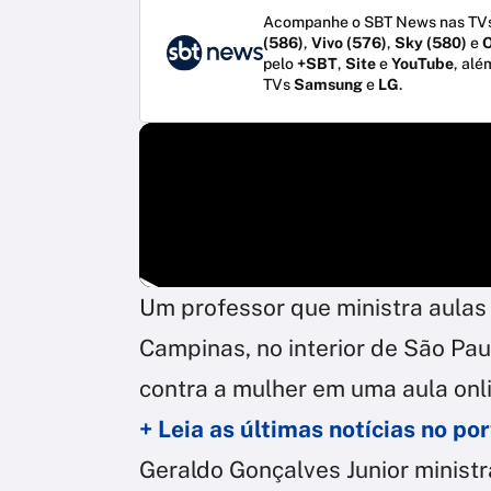
Acompanhe o SBT News nas TVs
(586)
,
Vivo (576)
,
Sky (580)
e
O
pelo
+SBT
,
Site
e
YouTube
, alé
TVs
Samsung
e
LG
.
Um professor que ministra aulas 
Campinas, no interior de São Paul
contra a mulher em uma aula onlin
+ Leia as últimas notícias no p
Geraldo Gonçalves Junior ministr