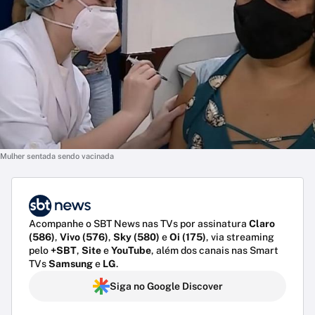
Mulher sentada sendo vacinada
Acompanhe o SBT News nas TVs por assinatura
Claro
(586)
,
Vivo (576)
,
Sky (580)
e
Oi (175)
, via streaming
pelo
+SBT
,
Site
e
YouTube
, além dos canais nas Smart
TVs
Samsung
e
LG
.
Siga no Google Discover