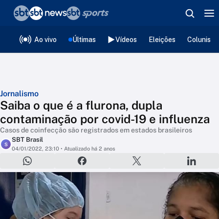
❮
voltar
Editorias
Ao vivo
Últimas
Vídeos
Eleições
Colunista
Jornalismo
Saiba o que é a flurona, dupla
contaminação por covid-19 e influenza
Casos de coinfecção são registrados em estados brasileiros
SBT Brasil
S
04/01/2022, 23:10
• Atualizado há 2 anos