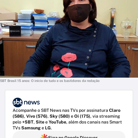
SBT Brasil 15 anos: O início de tudo e os bastidores da redação
Acompanhe o SBT News nas TVs por assinatura
Claro
(586)
,
Vivo (576)
,
Sky (580)
e
Oi (175)
, via streaming
pelo
+SBT
,
Site
e
YouTube
, além dos canais nas Smart
TVs
Samsung
e
LG
.
Siga no Google Discover