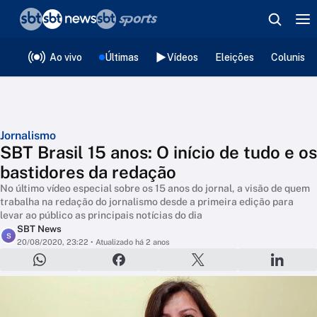
❮
voltar
Editorias
Ao vivo
Últimas
Vídeos
Eleições
Colunista
Jornalismo
SBT Brasil 15 anos: O início de tudo e os
bastidores da redação
No último vídeo especial sobre os 15 anos do jornal, a visão de quem
trabalha na redação do jornalismo desde a primeira edição para
levar ao público as principais notícias do dia
SBT News
S
20/08/2020, 23:22
• Atualizado há 2 anos