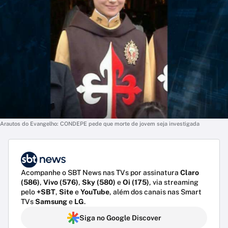
Arautos do Evangelho: CONDEPE pede que morte de jovem seja investigada
Acompanhe o SBT News nas TVs por assinatura
Claro
(586)
,
Vivo (576)
,
Sky (580)
e
Oi (175)
, via streaming
pelo
+SBT
,
Site
e
YouTube
, além dos canais nas Smart
TVs
Samsung
e
LG
.
Siga no Google Discover