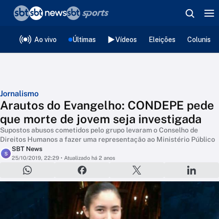
❮
voltar
Editorias
Ao vivo
Últimas
Vídeos
Eleições
Colunista
Jornalismo
Arautos do Evangelho: CONDEPE pede
que morte de jovem seja investigada
Supostos abusos cometidos pelo grupo levaram o Conselho de
Direitos Humanos a fazer uma representação ao Ministério Público
SBT News
S
25/10/2019, 22:29
• Atualizado há 2 anos