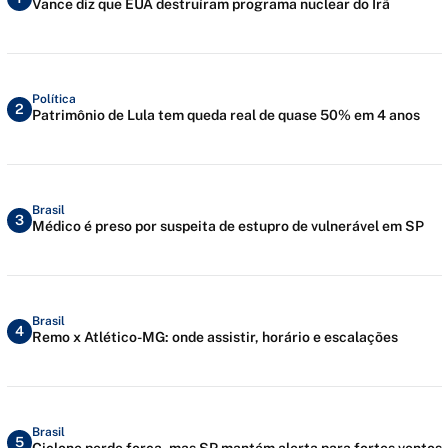
Vance diz que EUA destruíram programa nuclear do Irã
Política
2
Patrimônio de Lula tem queda real de quase 50% em 4 anos
Brasil
3
Médico é preso por suspeita de estupro de vulnerável em SP
Brasil
4
Remo x Atlético-MG: onde assistir, horário e escalações
Brasil
5
Ciclone perde força, mas SP mantém alerta para fortes ventos