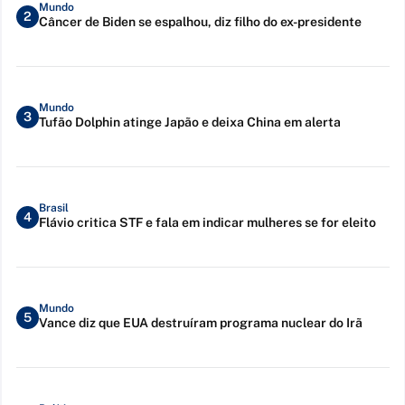
Mundo
2
Câncer de Biden se espalhou, diz filho do ex-presidente
Mundo
3
Tufão Dolphin atinge Japão e deixa China em alerta
Brasil
4
Flávio critica STF e fala em indicar mulheres se for eleito
Mundo
5
Vance diz que EUA destruíram programa nuclear do Irã