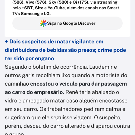
(586)
,
Vivo (576)
,
Sky (580)
e
Oi (175)
, via streaming
pelo
+SBT
,
Site
e
YouTube
, além dos canais nas Smart
TVs
Samsung
e
LG
.
Siga no Google Discover
+ Dois suspeitos de matar vigilante em
distribuidora de bebidas são presos; crime pode
ter sido por engano
Segundo o boletim de ocorrência, Laudemir e
outros garis recolhiam lixo quando a motorista do
caminhão
encostou o veículo para dar passagem
ao carro do empresário.
Renê teria abaixado o
vidro e ameaçado matar caso alguém encostasse
em seu carro. Os trabalhadores pediram calma e
sugeriram que ele seguisse viagem. O suspeito,
porém, desceu do carro alterado e disparou contra
o grupo.