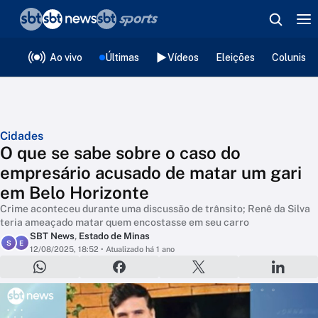
❮
voltar
Editorias
Ao vivo
Últimas
Vídeos
Eleições
Colunista
Cidades
O que se sabe sobre o caso do
empresário acusado de matar um gari
em Belo Horizonte
Crime aconteceu durante uma discussão de trânsito; Renê da Silva
teria ameaçado matar quem encostasse em seu carro
SBT News
,
Estado de Minas
S
E
12/08/2025, 18:52
• Atualizado há 1 ano