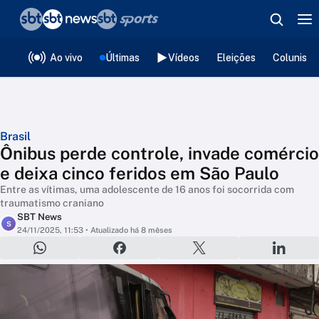
❮
voltar
Editorias
Ao vivo
Últimas
Vídeos
Eleições
Colunista
Brasil
Ônibus perde controle, invade comércio
e deixa cinco feridos em São Paulo
Entre as vítimas, uma adolescente de 16 anos foi socorrida com
traumatismo craniano
SBT News
S
24/11/2025, 11:53
• Atualizado há 8 mêses