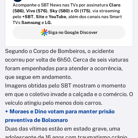
Acompanhe o SBT News nas TVs por assinatura
Claro
(586)
,
Vivo (576)
,
Sky (580)
e
Oi (175)
, via streaming
pelo
+SBT
,
Site
e
YouTube
, além dos canais nas Smart
TVs
Samsung
e
LG
.
Siga no Google Discover
Segundo o Corpo de Bombeiros, o acidente
ocorreu por volta de 6h50. Cerca de seis viaturas
foram empenhadas para atender a ocorrência,
que segue em andamento.
Imagens obtidas pelo SBT mostram o momento
em que o coletivo invade a calçada e o comércio. O
veículo atingiu pelo menos dois carros.
+ Moraes e Dino votam para manter prisão
preventiva de Bolsonaro
Duas das vítimas estão em estado grave, uma
adolescente de 16 anos com traumatismo crânio