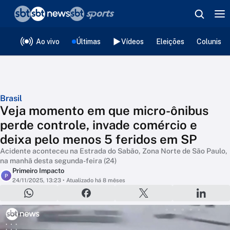
❮
voltar
Editorias
Ao vivo
Últimas
Vídeos
Eleições
Colunista
Brasil
Veja momento em que micro-ônibus
perde controle, invade comércio e
deixa pelo menos 5 feridos em SP
Acidente aconteceu na Estrada do Sabão, Zona Norte de São Paulo,
na manhã desta segunda-feira (24)
Primeiro Impacto
P
24/11/2025, 13:23
• Atualizado há 8 mêses