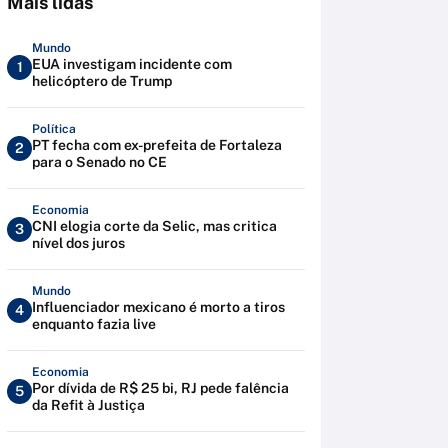
Mais lidas
Mundo
EUA investigam incidente com
1
helicóptero de Trump
Política
PT fecha com ex-prefeita de Fortaleza
2
para o Senado no CE
Economia
CNI elogia corte da Selic, mas critica
3
nível dos juros
Mundo
Influenciador mexicano é morto a tiros
4
enquanto fazia live
Economia
Por dívida de R$ 25 bi, RJ pede falência
5
da Refit à Justiça