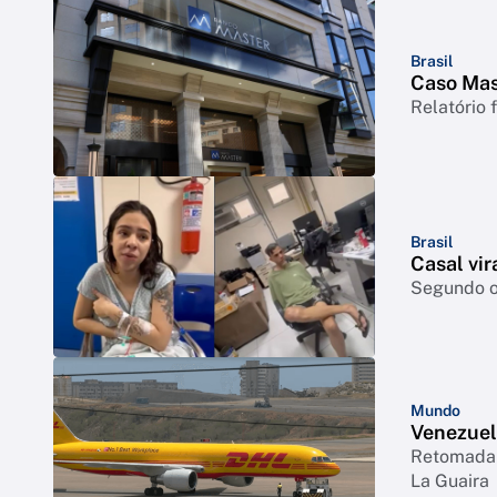
Brasil
Caso Mast
Relatório 
Brasil
Casal vir
Segundo o 
Mundo
Venezuel
Retomada 
La Guaira