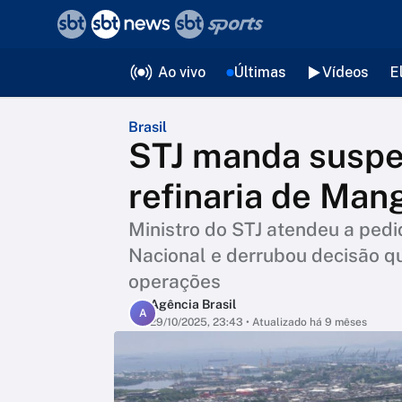
❮
voltar
Editorias
Ao vivo
Últimas
Vídeos
E
Brasil
STJ manda suspe
refinaria de Man
Ministro do STJ atendeu a ped
Nacional e derrubou decisão q
operações
Agência Brasil
A
29/10/2025, 23:43
• Atualizado há 9 mêses