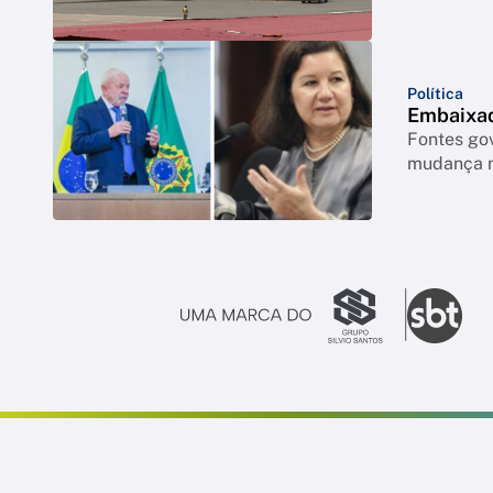
Política
Embaixad
Fontes go
mudança n