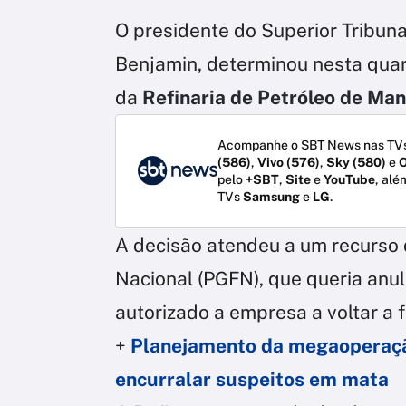
O presidente do Superior Tribunal
Benjamin, determinou nesta quart
da
Refinaria de Petróleo de Man
Acompanhe o SBT News nas TVs
(586)
,
Vivo (576)
,
Sky (580)
e
O
pelo
+SBT
,
Site
e
YouTube
, alé
TVs
Samsung
e
LG
.
A decisão atendeu a um recurso
Nacional (PGFN), que queria anula
autorizado a empresa a voltar a 
+
Planejamento da megaoperação
encurralar suspeitos em mata