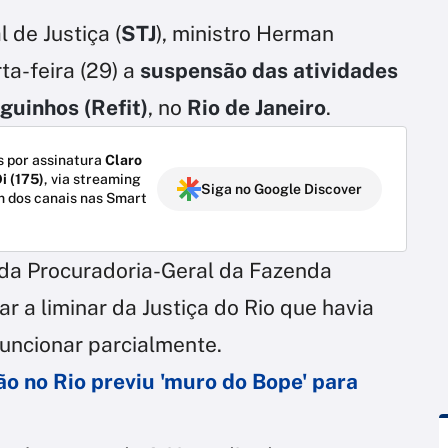
 de Justiça (
STJ
), ministro Herman
a-feira (29) a
suspensão das atividades
guinhos (Refit)
, no
Rio de Janeiro
.
 por assinatura
Claro
i (175)
, via streaming
Siga no Google Discover
m dos canais nas Smart
 da Procuradoria-Geral da Fazenda
r a liminar da Justiça do Rio que havia
funcionar parcialmente.
 no Rio previu 'muro do Bope' para