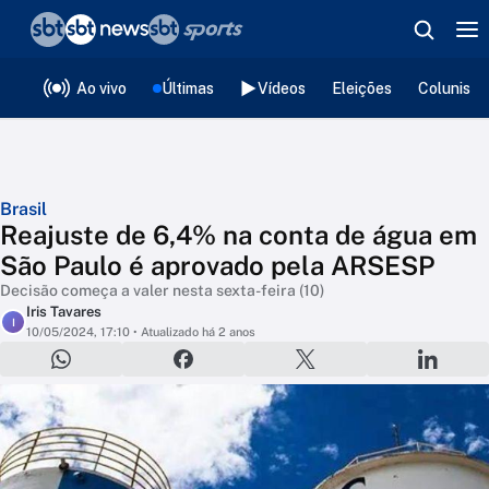
❮
voltar
Editorias
Ao vivo
Últimas
Vídeos
Eleições
Colunista
Brasil
Reajuste de 6,4% na conta de água em
São Paulo é aprovado pela ARSESP
Decisão começa a valer nesta sexta-feira (10)
Iris Tavares
I
10/05/2024, 17:10
• Atualizado há 2 anos