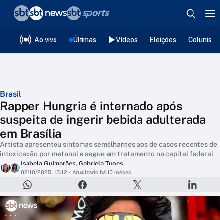
❮
voltar
Editorias
Ao vivo
Últimas
Vídeos
Eleições
Colunista
Brasil
Rapper Hungria é internado após
suspeita de ingerir bebida adulterada
em Brasília
Artista apresentou sintomas semelhantes aos de casos recentes de
intoxicação por metanol e segue em tratamento na capital federal
Isabela Guimarães
,
Gabriela Tunes
02/10/2025, 15:12
• Atualizado há 10 mêses