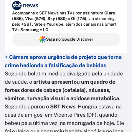
Acompanhe o SBT News nas TVs por assinatura
Claro
(586)
,
Vivo (576)
,
Sky (580)
e
Oi (175)
, via streaming
pelo
+SBT
,
Site
e
YouTube
, além dos canais nas Smart
TVs
Samsung
e
LG
.
Siga no Google Discover
+ Câmara aprova urgência de projeto que torna
crime hediondo a falsificação de bebidas
Segundo boletim médico divulgado pela unidade
de saúde, o
artista apresentou um quadro de
fortes dores de cabeça (cefaleia), náuseas,
vômitos, turvação visual e acidose metabólica
.
Segundo apurou o
SBT News
, Hungria estava na
casa de amigos, em Vicente Pires (DF), quando
bebeu pela última vez, na madrugada de hoje. Ele
foi o único que consumiu bebida alcoólica no local.