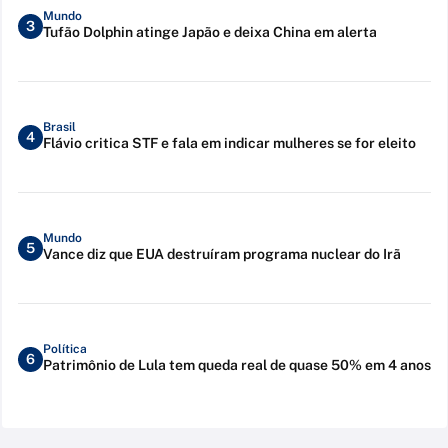
Mundo
3
Tufão Dolphin atinge Japão e deixa China em alerta
Brasil
4
Flávio critica STF e fala em indicar mulheres se for eleito
Mundo
5
Vance diz que EUA destruíram programa nuclear do Irã
Política
6
Patrimônio de Lula tem queda real de quase 50% em 4 anos