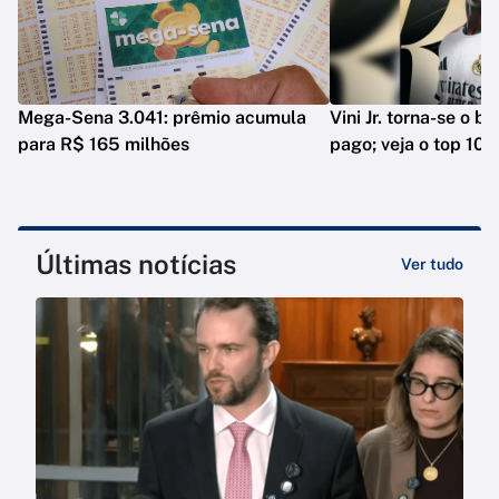
Mega-Sena 3.041: prêmio acumula
Vini Jr. torna-se o b
para R$ 165 milhões
pago; veja o top 10
Últimas notícias
Ver tudo