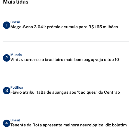
Mais lidas
Brasil
1
Mega-Sena 3.041: prêmio acumula para R$ 165 milhões
Mundo
2
Vini Jr. torna-se o brasileiro mais bem pago; veja o top 10
Política
3
Flávio atribui falta de alianças aos “caciques” do Centrão
Brasil
4
Tenente da Rota apresenta melhora neurológica, diz boletim