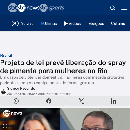
❮
voltar
Editorias
Ao vivo
Últimas
Vídeos
Eleições
Colunista
Brasil
Projeto de lei prevê liberação do spray
de pimenta para mulheres no Rio
Em casos de violência doméstica, mulheres com medida protetiva
poderão receber o equipamento de forma gratuita
Sidney Rezende
28/10/2025, 01:38
• Atualizado há 9 mêses