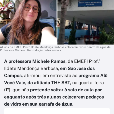
Alunos da EMEFI Prof.ª Ildete Mendonça Barbosa colocaram vidro dentro da água da
Professora Michele | Reprodução redes sociais
A professora Michele Ramos,
da EMEFI Prof.ª
Ildete Mendonça Barbosa,
em São José dos
Campos,
afirmou, em entrevista ao
programa Alô
Você Vale, da afiliada TH+ SBT,
na quarta-feira
(1º), que não
pretende voltar à sala de aula por
enquanto após três alunos colocarem pedaços
de vidro em sua garrafa de água.