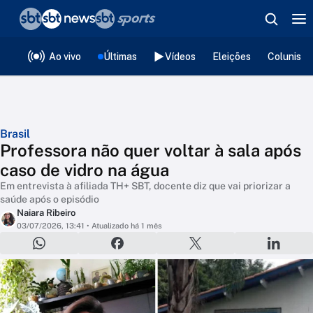
❮
voltar
Editorias
Ao vivo
Últimas
Vídeos
Eleições
Colunista
Brasil
Professora não quer voltar à sala após
caso de vidro na água
Em entrevista à afiliada TH+ SBT, docente diz que vai priorizar a
saúde após o episódio
Naiara Ribeiro
03/07/2026, 13:41
• Atualizado há 1 mês