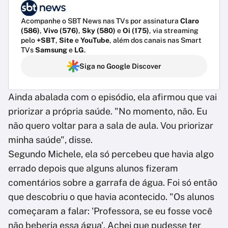
Acompanhe o SBT News nas TVs por assinatura
Claro
(586)
,
Vivo (576)
,
Sky (580)
e
Oi (175)
, via streaming
pelo
+SBT
,
Site
e
YouTube
, além dos canais nas Smart
TVs
Samsung
e
LG
.
Siga no Google Discover
Ainda abalada com o episódio, ela afirmou que vai
priorizar a própria saúde. "No momento, não. Eu
não quero voltar para a sala de aula. Vou priorizar
minha saúde", disse.
Segundo Michele, ela só percebeu que havia algo
errado depois que alguns alunos fizeram
comentários sobre a garrafa de água. Foi só então
que descobriu o que havia acontecido. "Os alunos
começaram a falar: 'Professora, se eu fosse você
não beberia essa água'. Achei que pudesse ter