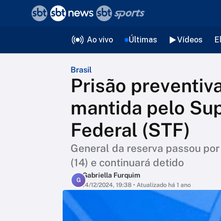
❮
voltar
Editorias
Ao vivo
Últimas
Vídeos
E
Brasil
Prisão preventiv
mantida pelo Su
Federal (STF)
General da reserva passou por
(14) e continuará detido
Gabriella Furquim
G
14/12/2024, 19:38
• Atualizado há 1 ano