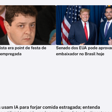
ista era point de festa de
Senado dos EUA pode aprova
z empregada
embaixador no Brasil hoje
s usam IA para forjar comida estragada; entenda