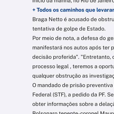
início da manhã, no Rio de Janeiro
+ Todos os caminhos que levara
Braga Netto é acusado de obstruç
tentativa de golpe de Estado.
Por meio de nota, a defesa do ge
manifestará nos autos após ter p
decisão proferida". "Entretanto,
processo legal , teremos a opor
qualquer obstrução as investiga
O mandado de prisão preventiva 
Federal (STF), a pedido da PF. 
obter informações sobre a delaç
Bolsonaro tenente-coronel Maur