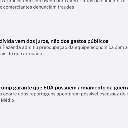
ia artificial tem sido usada para alterar fotos de alimentos
os; comerciantes denunciam fraudes
dívida vem dos juros, não dos gastos públicos
da Fazenda admitiu preocupação da equipe econômica com a 
ais do que arrecada
rump garante que EUA possuem armamento na guerr
o ocorre após reportagens apontarem possível escassez de 
e Médio