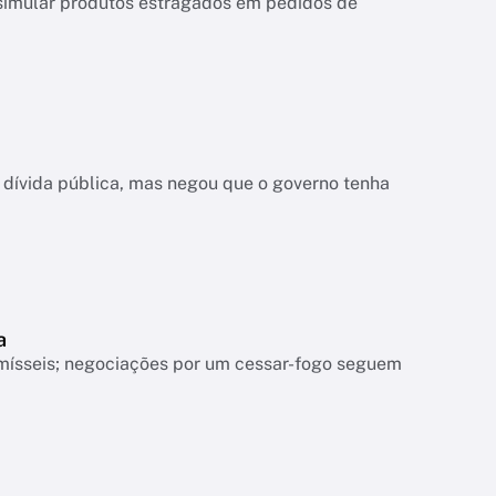
 e simular produtos estragados em pedidos de
dívida pública, mas negou que o governo tenha
a
mísseis; negociações por um cessar-fogo seguem