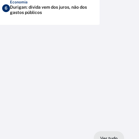
Economia
Durigan: dívida vem dos juros, não dos
6
gastos públicos
Ver tudo