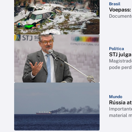
Brasil
Voepass: 
Documento 
Política
STJ julga
Magistrado
pode perd
Mundo
Rússia a
Important
material m