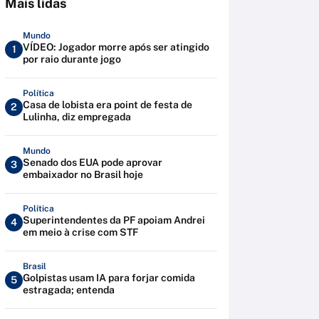
Mais lidas
Mundo
VÍDEO: Jogador morre após ser atingido
1
por raio durante jogo
Política
Casa de lobista era point de festa de
2
Lulinha, diz empregada
Mundo
Senado dos EUA pode aprovar
3
embaixador no Brasil hoje
Política
Superintendentes da PF apoiam Andrei
4
em meio à crise com STF
Brasil
Golpistas usam IA para forjar comida
5
estragada; entenda