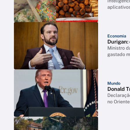
Inteligênc
aplicativ
Economia
Durigan: 
Ministro 
gastado m
Mundo
Donald T
Declaraçã
no Orient