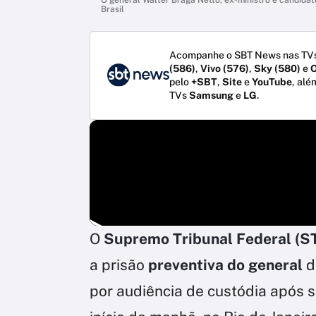
Brasil
Acompanhe o SBT News nas TVs
(586)
,
Vivo (576)
,
Sky (580)
e
O
pelo
+SBT
,
Site
e
YouTube
, alé
TVs
Samsung
e
LG
.
O
Supremo Tribunal Federal (S
a prisão
preventiva do general
d
por audiência de custódia após se