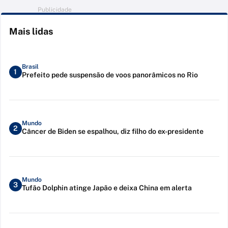
Publicidade
Mais lidas
Brasil
1
Prefeito pede suspensão de voos panorâmicos no Rio
Mundo
2
Câncer de Biden se espalhou, diz filho do ex-presidente
Mundo
3
Tufão Dolphin atinge Japão e deixa China em alerta