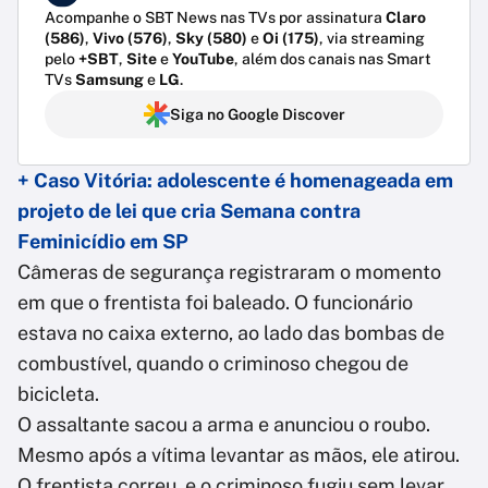
Acompanhe o SBT News nas TVs por assinatura
Claro
(586)
,
Vivo (576)
,
Sky (580)
e
Oi (175)
, via streaming
pelo
+SBT
,
Site
e
YouTube
, além dos canais nas Smart
TVs
Samsung
e
LG
.
Siga no Google Discover
+ Caso Vitória: adolescente é homenageada em
projeto de lei que cria Semana contra
Feminicídio em SP
Câmeras de segurança registraram o momento
em que o frentista foi baleado. O funcionário
estava no caixa externo, ao lado das bombas de
combustível, quando o criminoso chegou de
bicicleta.
O assaltante sacou a arma e anunciou o roubo.
Mesmo após a vítima levantar as mãos, ele atirou.
O frentista correu, e o criminoso fugiu sem levar