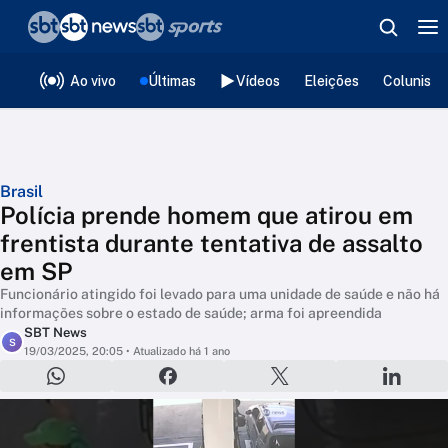
❮
voltar
Editorias
Ao vivo
Últimas
Vídeos
Eleições
Colunista
Brasil
Polícia prende homem que atirou em
frentista durante tentativa de assalto
em SP
Funcionário atingido foi levado para uma unidade de saúde e não há
informações sobre o estado de saúde; arma foi apreendida
SBT News
S
19/03/2025, 20:05
• Atualizado há 1 ano