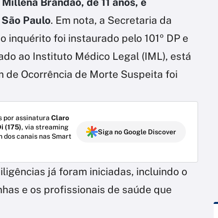
Millena Brandão, de 11 anos, é
e São Paulo
. Em nota, a Secretaria da
 inquérito foi instaurado pelo 101º DP e
ado ao Instituto Médico Legal (IML), está
im de Ocorrência de Morte Suspeita foi
 por assinatura
Claro
i (175)
, via streaming
Siga no Google Discover
m dos canais nas Smart
ligências já foram iniciadas, incluindo o
nhas e os profissionais de saúde que