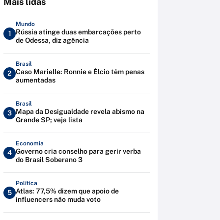
Mais lidas
Mundo
Rússia atinge duas embarcações perto
1
de Odessa, diz agência
Brasil
Caso Marielle: Ronnie e Élcio têm penas
2
aumentadas
Brasil
Mapa da Desigualdade revela abismo na
3
Grande SP; veja lista
Economia
Governo cria conselho para gerir verba
4
do Brasil Soberano 3
Política
Atlas: 77,5% dizem que apoio de
5
influencers não muda voto