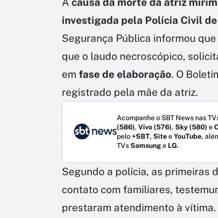
A
causa da morte da atriz mirim 
investigada pela Polícia Civil d
Segurança Pública informou que o
que o laudo necroscópico, solicit
em
fase de elaboração
. O Bolet
registrado pela mãe da atriz.
Acompanhe o SBT News nas TVs
(586)
,
Vivo (576)
,
Sky (580)
e
O
pelo
+SBT
,
Site
e
YouTube
, alé
TVs
Samsung
e
LG
.
Segundo a polícia, as primeiras di
contato com familiares, testemu
prestaram atendimento à vítima.