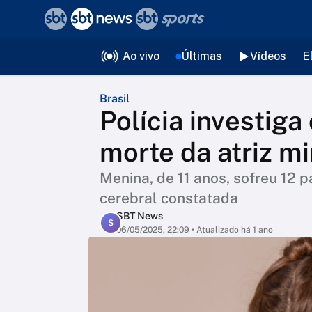
❮
voltar
Editorias
Ao vivo
Últimas
Vídeos
E
Brasil
Polícia investiga
morte da atriz m
Menina, de 11 anos, sofreu 12 p
cerebral constatada
SBT News
S
06/05/2025, 22:09
• Atualizado há 1 ano