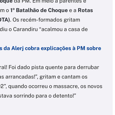
hoque
da PM. Em meio a parentes e
tam o
1º Batalhão de Choque
e a
Rotas
OTA)
. Os recém-formados gritam
diu o Carandiru “acalmou a casa de
 da Alerj cobra explicações à PM sobre
oral! Foi dado pista quente para derrubar
s arrancadas!”, gritam e cantam os
92”, quando ocorreu o massacre, os novos
estava sorrindo para o detento!”