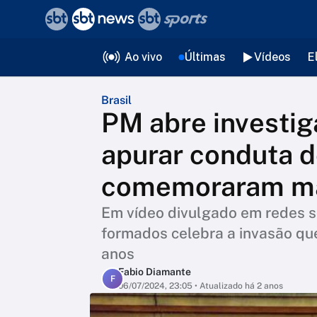
❮
voltar
Editorias
Ao vivo
Últimas
Vídeos
E
Brasil
PM abre investig
apurar conduta d
comemoraram ma
Em vídeo divulgado em redes s
formados celebra a invasão que
anos
Fabio Diamante
F
06/07/2024, 23:05
• Atualizado há 2 anos