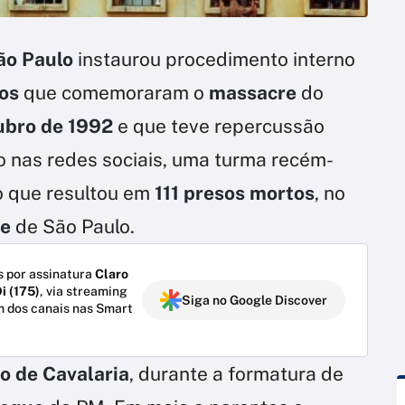
São Paulo
instaurou procedimento interno
os
que comemoraram o
massacre
do
ubro de 1992
e que teve repercussão
o nas redes sociais, uma turma recém-
o que resultou em
111 presos mortos
, no
te
de São Paulo.
 por assinatura
Claro
i (175)
, via streaming
Siga no Google Discover
m dos canais nas Smart
o de Cavalaria
, durante a formatura de