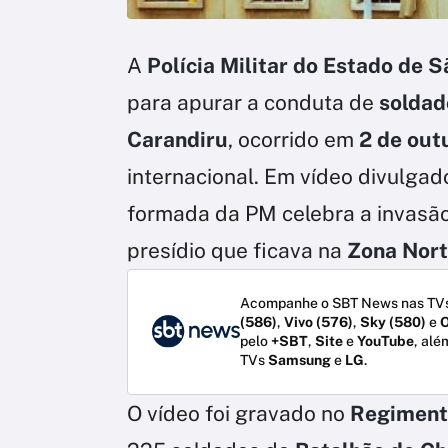
A
Polícia Militar do Estado de 
para apurar a conduta de
soldad
Carandiru
, ocorrido em
2 de out
internacional. Em vídeo divulgad
formada da PM celebra a invasã
presídio que ficava na
Zona Nor
Acompanhe o SBT News nas TVs
(586)
,
Vivo (576)
,
Sky (580)
e
O
pelo
+SBT
,
Site
e
YouTube
, alé
TVs
Samsung
e
LG
.
O vídeo foi gravado no
Regiment