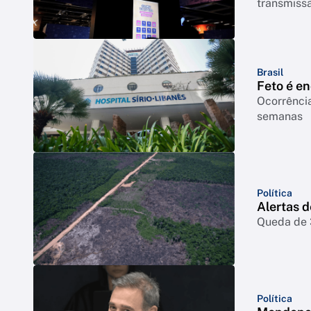
transmiss
Brasil
Feto é e
Ocorrência
semanas
Política
Alertas 
Queda de 3
Política