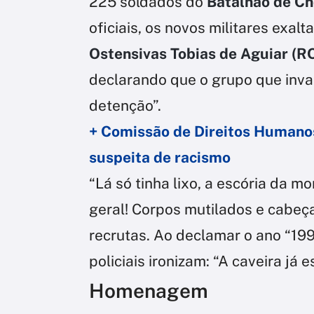
225 soldados do
Batalhão de C
oficiais, os novos militares exal
Ostensivas Tobias de Aguiar (R
declarando que o grupo que inva
detenção”.
+ Comissão de Direitos Humanos
suspeita de racismo
“Lá só tinha lixo, a escória da m
geral! Corpos mutilados e cabeça
recrutas. Ao declamar o ano “19
policiais ironizam: “A caveira já 
Homenagem