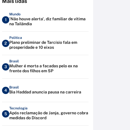
Mais lidas
Mundo
'Não houve alerta', diz familiar de vítima
1
na Tailândia
Política
Plano preliminar de Tarcísio fala em
2
prosperidade e 10 eixos
Brasil
Mulher é morta a facadas pelo ex na
3
frente dos filhos em SP
Brasil
4
Bia Haddad anuncia pausa na carreira
Tecnologia
Após reclamação de Janja, governo cobra
5
medidas do Discord