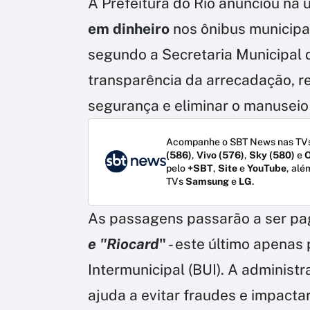
A Prefeitura do Rio anunciou na ú
em dinheiro
nos ônibus municipai
segundo a Secretaria Municipal 
transparência da arrecadação, r
segurança e eliminar o manuseio 
Acompanhe o SBT News nas TVs
(586)
,
Vivo (576)
,
Sky (580)
e
O
pelo
+SBT
,
Site
e
YouTube
, alé
TVs
Samsung
e
LG
.
As passagens passarão a ser p
e "Riocard
"
- este último apenas 
Intermunicipal (BUI). A administr
ajuda a evitar fraudes e impact