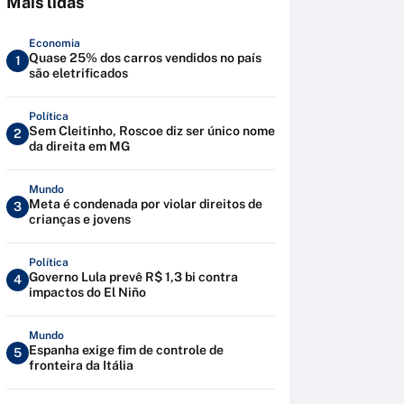
Mais lidas
Economia
Quase 25% dos carros vendidos no país
1
são eletrificados
Política
Sem Cleitinho, Roscoe diz ser único nome
2
da direita em MG
Mundo
Meta é condenada por violar direitos de
3
crianças e jovens
Política
Governo Lula prevê R$ 1,3 bi contra
4
impactos do El Niño
Mundo
Espanha exige fim de controle de
5
fronteira da Itália