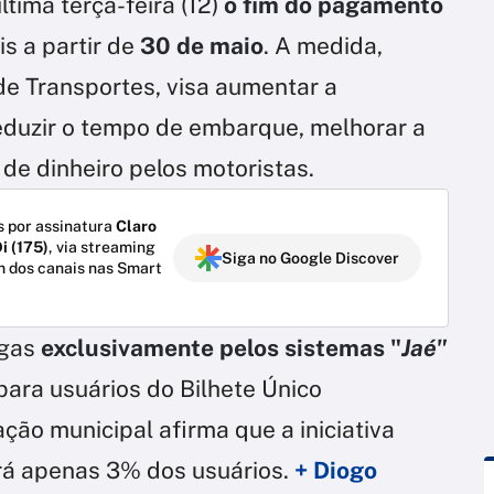
ltima terça-feira (12)
o fim do pagamento
s a partir de
30 de maio
. A medida,
de Transportes, visa aumentar a
eduzir o tempo de embarque, melhorar a
de dinheiro pelos motoristas.
 por assinatura
Claro
i (175)
, via streaming
Siga no Google Discover
m dos canais nas Smart
agas
exclusivamente pelos sistemas "
Jaé"
para usuários do Bilhete Único
ação municipal afirma que a iniciativa
ará apenas 3% dos usuários.
+ Diogo