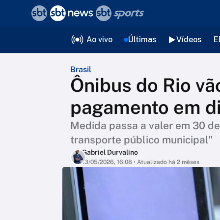
❮
voltar
Editorias
Ao vivo
Últimas
Vídeos
E
Brasil
Ônibus do Rio vão
pagamento em din
Medida passa a valer em 30 de
transporte público municipal"
Gabriel Durvalino
13/05/2026, 16:08
• Atualizado há 2 mêses