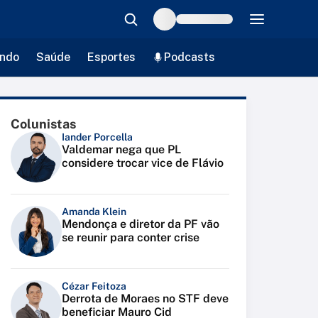
ndo
Saúde
Esportes
Podcasts
Colunistas
Iander Porcella
Valdemar nega que PL
considere trocar vice de Flávio
Amanda Klein
Mendonça e diretor da PF vão
se reunir para conter crise
Cézar Feitoza
Derrota de Moraes no STF deve
beneficiar Mauro Cid