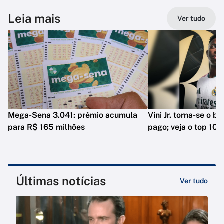
Leia mais
Ver tudo
Mega-Sena 3.041: prêmio acumula
Vini Jr. torna-se o b
para R$ 165 milhões
pago; veja o top 10
Últimas notícias
Ver tudo