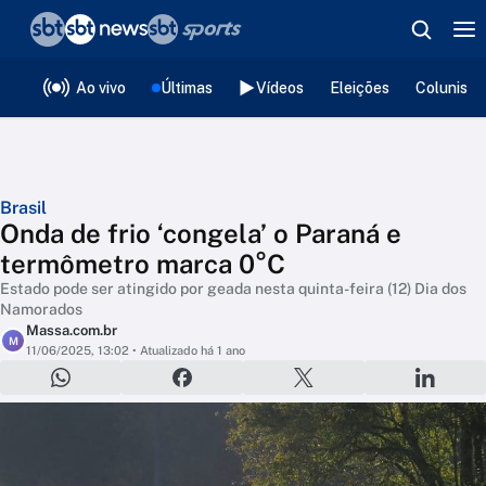
❮
voltar
Editorias
Ao vivo
Últimas
Vídeos
Eleições
Colunista
Brasil
Onda de frio ‘congela’ o Paraná e
termômetro marca 0°C
Estado pode ser atingido por geada nesta quinta-feira (12) Dia dos
Namorados
Massa.com.br
M
11/06/2025, 13:02
• Atualizado há 1 ano