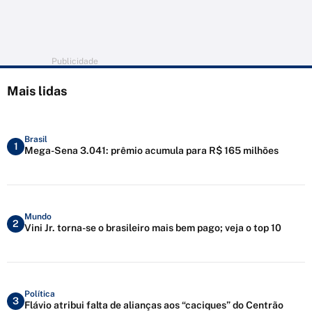
Publicidade
Mais lidas
Brasil
1
Mega-Sena 3.041: prêmio acumula para R$ 165 milhões
Mundo
2
Vini Jr. torna-se o brasileiro mais bem pago; veja o top 10
Política
3
Flávio atribui falta de alianças aos “caciques” do Centrão