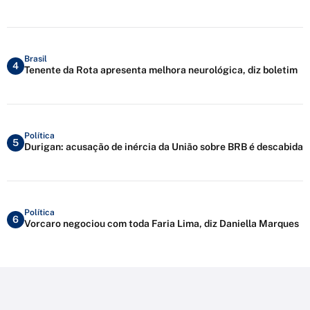
Brasil
4
Tenente da Rota apresenta melhora neurológica, diz boletim
Política
5
Durigan: acusação de inércia da União sobre BRB é descabida
Política
6
Vorcaro negociou com toda Faria Lima, diz Daniella Marques