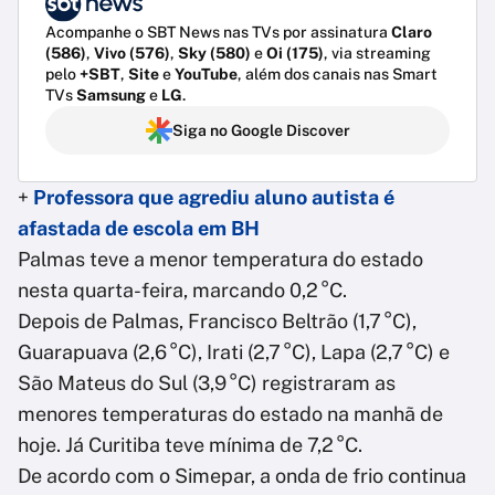
Acompanhe o SBT News nas TVs por assinatura
Claro
(586)
,
Vivo (576)
,
Sky (580)
e
Oi (175)
, via streaming
pelo
+SBT
,
Site
e
YouTube
, além dos canais nas Smart
TVs
Samsung
e
LG
.
Siga no Google Discover
+
Professora que agrediu aluno autista é
afastada de escola em BH
Palmas teve a menor temperatura do estado
nesta quarta-feira, marcando 0,2 °C.
Depois de Palmas, Francisco Beltrão (1,7 °C),
Guarapuava (2,6 °C), Irati (2,7 °C), Lapa (2,7 °C) e
São Mateus do Sul (3,9 °C) registraram as
menores temperaturas do estado na manhã de
hoje. Já Curitiba teve mínima de 7,2 °C.
De acordo com o Simepar, a onda de frio continua