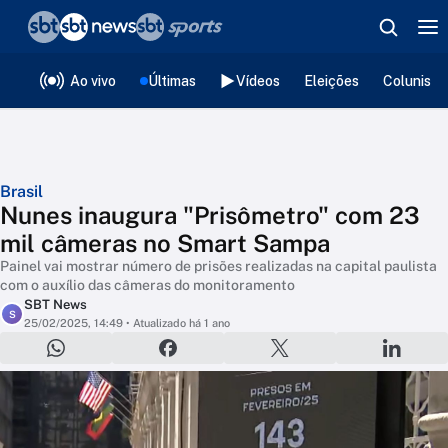
❮
voltar
Editorias
Ao vivo
Últimas
Vídeos
Eleições
Colunista
Brasil
Nunes inaugura "Prisômetro" com 23
mil câmeras no Smart Sampa
Painel vai mostrar número de prisões realizadas na capital paulista
com o auxílio das câmeras do monitoramento
SBT News
S
25/02/2025, 14:49
• Atualizado há 1 ano