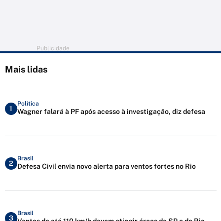
Publicidade
Mais lidas
Política
1
Wagner falará à PF após acesso à investigação, diz defesa
Brasil
2
Defesa Civil envia novo alerta para ventos fortes no Rio
Brasil
3
Ventos de até 110 km/h devem atingir áreas de SP e do Rio