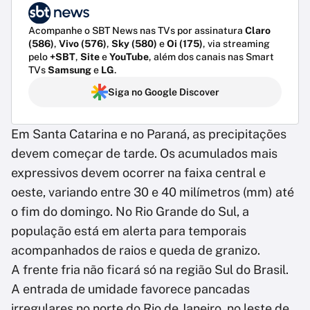
Acompanhe o SBT News nas TVs por assinatura
Claro
(586)
,
Vivo (576)
,
Sky (580)
e
Oi (175)
, via streaming
pelo
+SBT
,
Site
e
YouTube
, além dos canais nas Smart
TVs
Samsung
e
LG
.
Siga no Google Discover
Em Santa Catarina e no Paraná, as precipitações
devem começar de tarde. Os acumulados mais
expressivos devem ocorrer na faixa central e
oeste, variando entre 30 e 40 milímetros (mm) até
o fim do domingo. No Rio Grande do Sul, a
população está em alerta para temporais
acompanhados de raios e queda de granizo.
A frente fria não ficará só na região Sul do Brasil.
A entrada de umidade favorece pancadas
irregulares no norte do Rio de Janeiro, no leste de