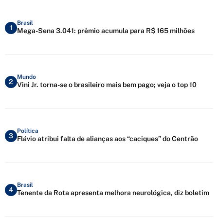
Brasil
1
Mega-Sena 3.041: prêmio acumula para R$ 165 milhões
Mundo
2
Vini Jr. torna-se o brasileiro mais bem pago; veja o top 10
Política
3
Flávio atribui falta de alianças aos “caciques” do Centrão
Brasil
4
Tenente da Rota apresenta melhora neurológica, diz boletim