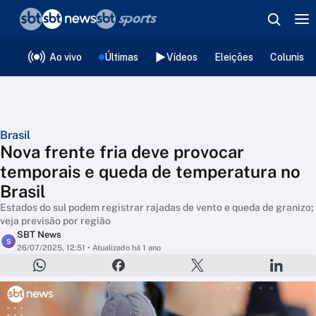
❮
voltar
Editorias
Ao vivo
Últimas
Vídeos
Eleições
Colunista
Brasil
Nova frente fria deve provocar
temporais e queda de temperatura no
Brasil
Estados do sul podem registrar rajadas de vento e queda de granizo;
veja previsão por região
SBT News
S
26/07/2025, 12:51
• Atualizado há 1 ano