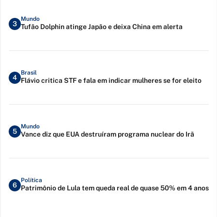
Mundo
3
Tufão Dolphin atinge Japão e deixa China em alerta
Brasil
4
Flávio critica STF e fala em indicar mulheres se for eleito
Mundo
5
Vance diz que EUA destruíram programa nuclear do Irã
Política
6
Patrimônio de Lula tem queda real de quase 50% em 4 anos