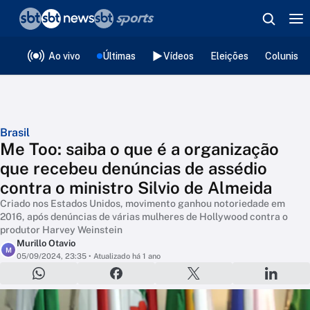
❮
voltar
Editorias
Ao vivo
Últimas
Vídeos
Eleições
Colunista
Brasil
Me Too: saiba o que é a organização
que recebeu denúncias de assédio
contra o ministro Silvio de Almeida
Criado nos Estados Unidos, movimento ganhou notoriedade em
2016, após denúncias de várias mulheres de Hollywood contra o
produtor Harvey Weinstein
Murillo Otavio
M
05/09/2024, 23:35
• Atualizado há 1 ano