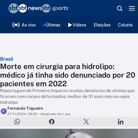
❮
voltar
Editorias
Ao vivo
Últimas
Vídeos
Eleições
Colunista
Brasil
Morte em cirurgia para hidrolipo:
médico já tinha sido denunciado por 20
pacientes em 2022
Reportagem do Primeiro Impacto revelou denúncias de vítimas que
ficaram com corpos deformados; mulher de 31 anos morreu após
hidrolipo
Fernanda Trigueiro
F
27/11/2024, 09:20
• Atualizado há 1 ano