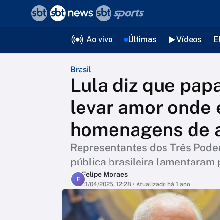
❮
voltar
Editorias
Ao vivo
Últimas
Vídeos
E
Brasil
Lula diz que pap
levar amor onde e
homenagens de a
Representantes dos Três Poder
pública brasileira lamentaram 
Felipe Moraes
F
21/04/2025, 12:28
• Atualizado há 1 ano