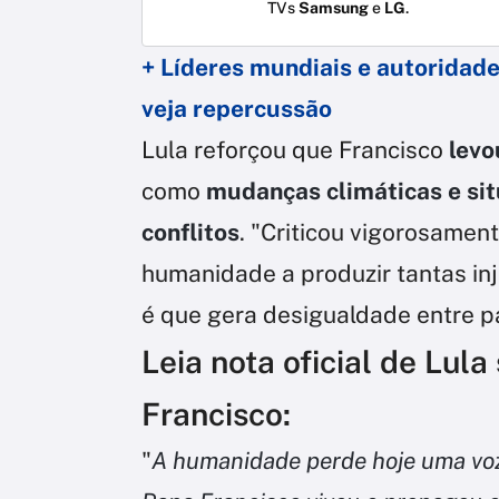
TVs
Samsung
e
LG
.
+ Líderes mundiais e autoridad
veja repercussão
Lula reforçou que Francisco
levo
como
mudanças climáticas e sit
conflitos
. "Criticou vigorosame
humanidade a produzir tantas i
é que gera desigualdade entre p
Leia nota oficial de Lul
Francisco:
"
A humanidade perde hoje uma voz