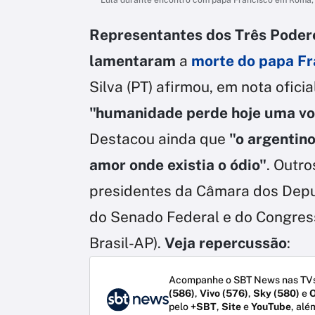
Representantes dos Três Podere
lamentaram
a
morte do papa Fr
Silva (PT) afirmou, em nota oficia
"humanidade perde hoje uma voz
Destacou ainda que
"o argentin
amor onde existia o ódio"
. Outr
presidentes da Câmara dos Dep
do Senado Federal e do Congres
Brasil-AP).
Veja repercussão
:
Acompanhe o SBT News nas TVs
(586)
,
Vivo (576)
,
Sky (580)
e
O
pelo
+SBT
,
Site
e
YouTube
, alé