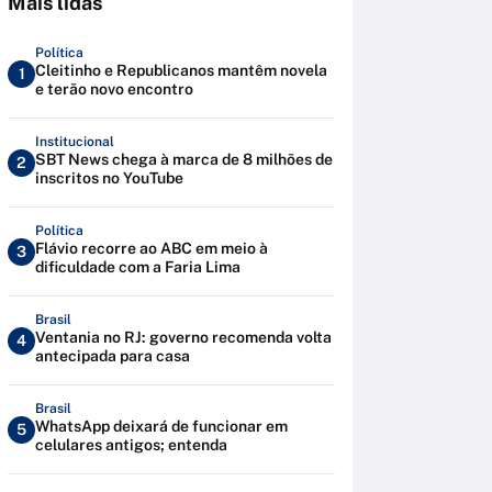
Mais lidas
Política
Cleitinho e Republicanos mantêm novela
1
e terão novo encontro
Institucional
SBT News chega à marca de 8 milhões de
2
inscritos no YouTube
Política
Flávio recorre ao ABC em meio à
3
dificuldade com a Faria Lima
Brasil
Ventania no RJ: governo recomenda volta
4
antecipada para casa
Brasil
WhatsApp deixará de funcionar em
5
celulares antigos; entenda