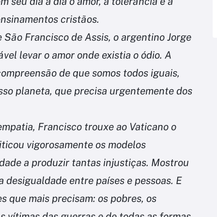
 seu dia a dia o amor, a tolerância e a
ensinamentos cristãos.
São Francisco de Assis, o argentino Jorge
el levar o amor onde existia o ódio. A
a compreensão de que somos todos iguais,
so planeta, que precisa urgentemente dos
mpatia, Francisco trouxe ao Vaticano o
iticou vigorosamente os modelos
ade a produzir tantas injustiças. Mostrou
 desigualdade entre países e pessoas. E
s que mais precisam: os pobres, os
as vítimas das guerras e de todas as formas