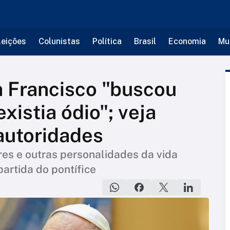
leições
Colunistas
Política
Brasil
Economia
Mu
a Francisco "buscou
xistia ódio"; veja
utoridades
es e outras personalidades da vida
partida do pontífice