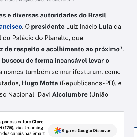
s e diversas autoridades do Brasil
ancisco
. O
presidente
Luiz Inácio
Lula
da
l do Palácio do Planalto, que
 de respeito e acolhimento ao próximo"
.
o buscou de forma incansável levar o
os nomes também se manifestaram, como
utados,
Hugo Motta
(Republicanos-PB), e
so Nacional, Davi
Alcolumbre
(União
 por assinatura
Claro
i (175)
, via streaming
Siga no Google Discover
m dos canais nas Smart