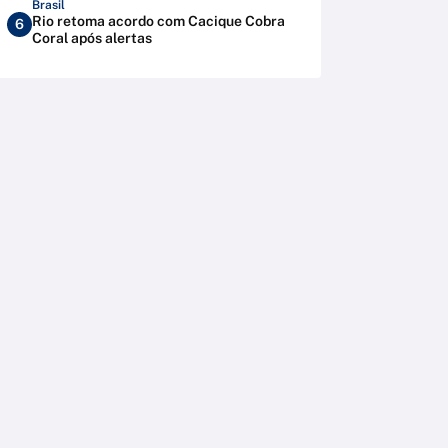
Brasil
Rio retoma acordo com Cacique Cobra
6
Coral após alertas