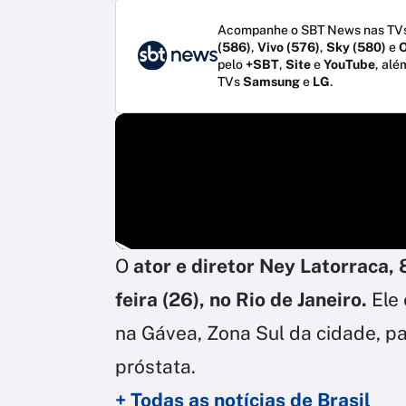
Acompanhe o SBT News nas TVs
(586)
,
Vivo (576)
,
Sky (580)
e
O
pelo
+SBT
,
Site
e
YouTube
, alé
TVs
Samsung
e
LG
.
O
ator e diretor Ney Latorraca,
feira (26), no Rio de Janeiro.
Ele 
na Gávea, Zona Sul da cidade, p
próstata.
+ Todas as notícias de Brasil