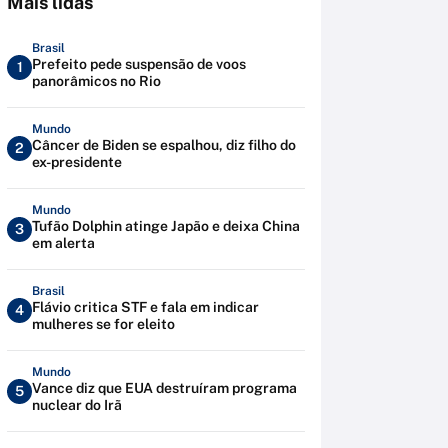
Mais lidas
Brasil
Prefeito pede suspensão de voos
1
panorâmicos no Rio
Mundo
Câncer de Biden se espalhou, diz filho do
2
ex-presidente
Mundo
Tufão Dolphin atinge Japão e deixa China
3
em alerta
Brasil
Flávio critica STF e fala em indicar
4
mulheres se for eleito
Mundo
Vance diz que EUA destruíram programa
5
nuclear do Irã