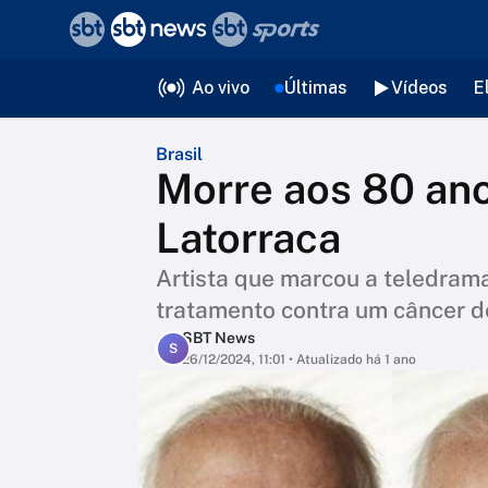
❮
voltar
Editorias
Ao vivo
Últimas
Vídeos
E
Brasil
Morre aos 80 anos
Latorraca
Artista que marcou a teledrama
tratamento contra um câncer de
SBT News
S
26/12/2024, 11:01
• Atualizado há 1 ano