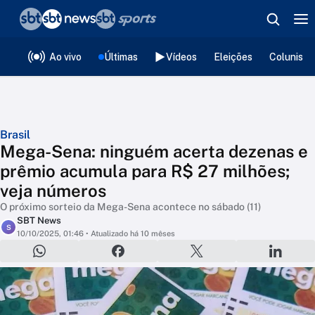
❮
voltar
Editorias
Ao vivo
Últimas
Vídeos
Eleições
Colunista
Brasil
Mega-Sena: ninguém acerta dezenas e
prêmio acumula para R$ 27 milhões;
veja números
O próximo sorteio da Mega-Sena acontece no sábado (11)
SBT News
S
10/10/2025, 01:46
• Atualizado há 10 mêses