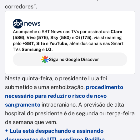
corredores".
Acompanhe o SBT News nas TVs por assinatura
Claro
(586)
,
Vivo (576)
,
Sky (580)
e
Oi (175)
, via streaming
pelo
+SBT
,
Site
e
YouTube
, além dos canais nas Smart
TVs
Samsung
e
LG
.
Siga no Google Discover
Nesta quinta-feira, o presidente Lula foi
submetido a uma embolização,
procedimento
necessário para reduzir o risco de novo
sangramento
intracraniano. A previsão de alta
hospital do presidente é de segunda ou terça-feira
da semana que vem.
+ Lula está despachando e assinando
documentos da UTI, confirma Padilha