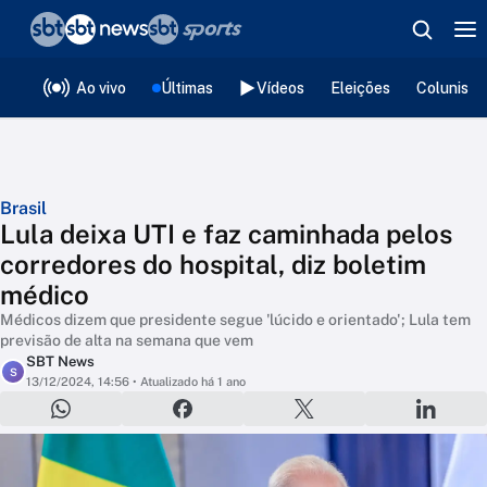
❮
voltar
Editorias
Ao vivo
Últimas
Vídeos
Eleições
Colunista
Brasil
Lula deixa UTI e faz caminhada pelos
corredores do hospital, diz boletim
médico
Médicos dizem que presidente segue 'lúcido e orientado'; Lula tem
previsão de alta na semana que vem
SBT News
S
13/12/2024, 14:56
• Atualizado há 1 ano