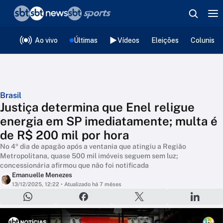
❮
voltar
Editorias
Ao vivo
Últimas
Vídeos
Eleições
Colunista
Brasil
Justiça determina que Enel religue
energia em SP imediatamente; multa é
de R$ 200 mil por hora
No 4º dia de apagão após a ventania que atingiu a Região
Metropolitana, quase 500 mil imóveis seguem sem luz;
concessionária afirmou que não foi notificada
Emanuelle Menezes
13/12/2025, 12:22
• Atualizado há 7 mêses