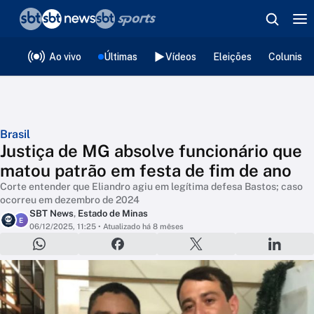
❮
voltar
Editorias
Ao vivo
Últimas
Vídeos
Eleições
Colunista
Brasil
Justiça de MG absolve funcionário que
matou patrão em festa de fim de ano
Corte entender que Eliandro agiu em legítima defesa Bastos; caso
ocorreu em dezembro de 2024
SBT News
,
Estado de Minas
E
06/12/2025, 11:25
• Atualizado há 8 mêses