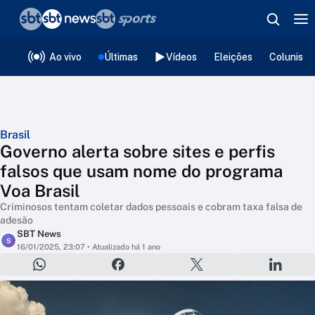
❮
voltar
Editorias
Ao vivo
Últimas
Vídeos
Eleições
Colunista
Brasil
Governo alerta sobre sites e perfis
falsos que usam nome do programa
Voa Brasil
Criminosos tentam coletar dados pessoais e cobram taxa falsa de
adesão
SBT News
S
16/01/2025, 23:07
• Atualizado há 1 ano