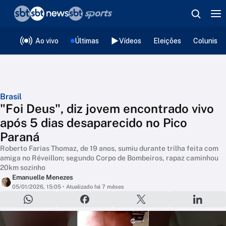
❮
voltar
Editorias
Ao vivo
Últimas
Vídeos
Eleições
Colunista
Brasil
"Foi Deus", diz jovem encontrado vivo
após 5 dias desaparecido no Pico
Paraná
Roberto Farias Thomaz, de 19 anos, sumiu durante trilha feita com
amiga no Réveillon; segundo Corpo de Bombeiros, rapaz caminhou
20km sozinho
Emanuelle Menezes
05/01/2026, 15:05
• Atualizado há 7 mêses