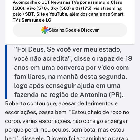
Acompanhe o SBT News nas TVs por assinatura
Claro
(586)
,
Vivo (576)
,
Sky (580)
e
Oi (175)
, via streaming
pelo
+SBT
,
Site
e
YouTube
, além dos canais nas Smart
TVs
Samsung
e
LG
.
Siga no Google Discover
"Foi Deus. Se você ver meu estado,
você não acredita", disse o rapaz de 19
anos em uma conversa por vídeo com
familiares, na manhã desta segunda,
logo após conseguir ajuda em uma
fazenda na região de Antonina (PR).
Roberto contou que, apesar de ferimentos e
escoriações, passa bem. "Estou cheio de roxo no
corpo, várias escoriações, não consigo enxergar
porque perdi meu óculos, sem bota, mas estou
bem", disse ele. O jovem foi encaminhado para o