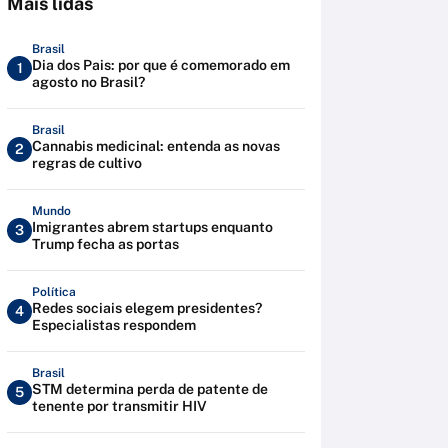
Mais lidas
Brasil
Dia dos Pais: por que é comemorado em
1
agosto no Brasil?
Brasil
Cannabis medicinal: entenda as novas
2
regras de cultivo
Mundo
Imigrantes abrem startups enquanto
3
Trump fecha as portas
Política
Redes sociais elegem presidentes?
4
Especialistas respondem
Brasil
STM determina perda de patente de
5
tenente por transmitir HIV