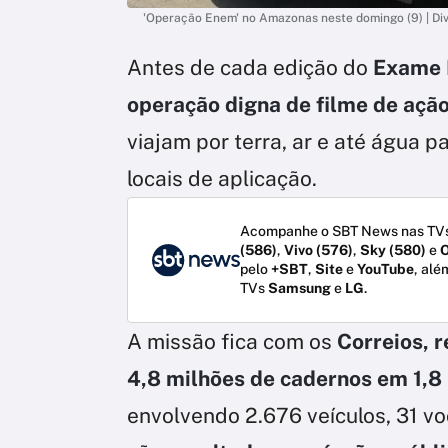
'Operação Enem' no Amazonas neste domingo (9) | Di
Antes de cada edição do
Exame 
operação digna de filme de açã
viajam por terra, ar e até água p
locais de aplicação.
Acompanhe o SBT News nas TVs
(586)
,
Vivo (576)
,
Sky (580)
e
O
pelo
+SBT
,
Site
e
YouTube
, alé
TVs
Samsung
e
LG
.
A missão fica com os
Correios, 
4,8 milhões de cadernos em 1,8
envolvendo 2.676 veículos, 31 vo