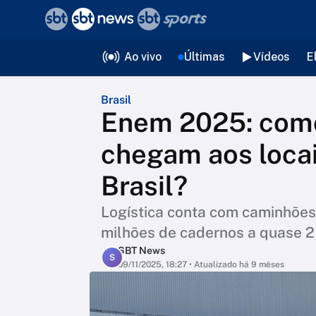
❮
voltar
Editorias
Ao vivo
Últimas
Vídeos
E
Brasil
Enem 2025: como
chegam aos locai
Brasil?
Logística conta com caminhões,
milhões de cadernos a quase 2
SBT News
S
09/11/2025, 18:27
• Atualizado há 9 mêses