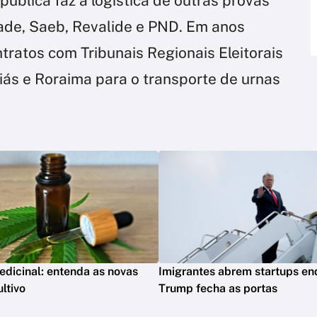
pública faz a logística de outras provas
ade, Saeb, Revalide e PND. Em anos
ntratos com Tribunais Regionais Eleitorais
iás e Roraima para o transporte de urnas
dicinal: entenda as novas
Imigrantes abrem startups en
ltivo
Trump fecha as portas