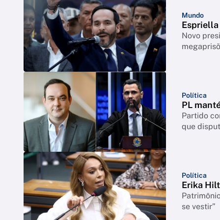
Mundo
Espriell
Novo pres
megapris
Política
PL manté
Partido c
que disput
Política
Erika Hil
Patrimônio
se vestir”