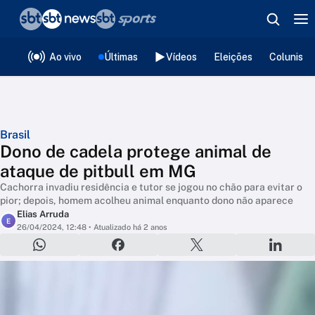
❮
voltar
Editorias
Ao vivo
Últimas
Vídeos
Eleições
Colunista
Brasil
Dono de cadela protege animal de
ataque de pitbull em MG
Cachorra invadiu residência e tutor se jogou no chão para evitar o
pior; depois, homem acolheu animal enquanto dono não aparece
Elias Arruda
E
26/04/2024, 12:48
• Atualizado há 2 anos