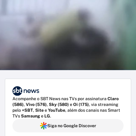
Acompanhe o SBT News nas TVs por assinatura
Claro
(586)
,
Vivo (576)
,
Sky (580)
e
Oi (175)
, via streaming
pelo
+SBT
,
Site
e
YouTube
, além dos canais nas Smart
TVs
Samsung
e
LG
.
Siga no Google Discover