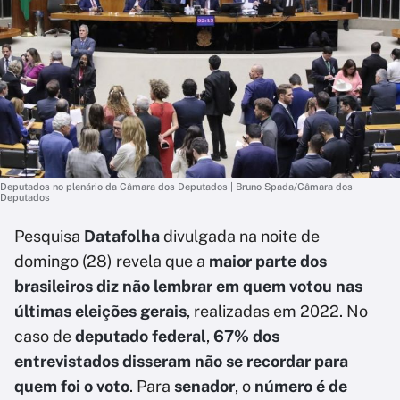
Deputados no plenário da Câmara dos Deputados | Bruno Spada/Câmara dos
Deputados
Pesquisa
Datafolha
divulgada na noite de
domingo (28) revela que a
maior parte dos
brasileiros diz não lembrar em quem votou nas
últimas eleições gerais
, realizadas em 2022. No
caso de
deputado federal
,
67% dos
entrevistados disseram não se recordar para
quem foi o voto
. Para
senador
, o
número é de