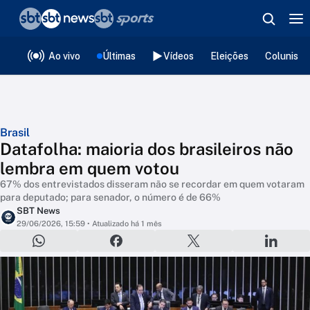
❮
voltar
Editorias
Ao vivo
Últimas
Vídeos
Eleições
Colunista
Brasil
Datafolha: maioria dos brasileiros não
lembra em quem votou
67% dos entrevistados disseram não se recordar em quem votaram
para deputado; para senador, o número é de 66%
SBT News
29/06/2026, 15:59
• Atualizado há 1 mês