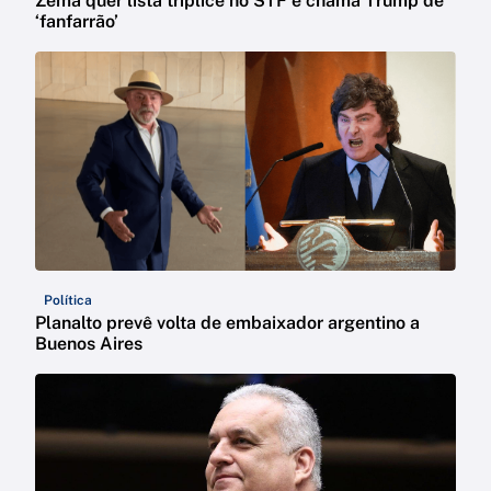
Zema quer lista tríplice no STF e chama Trump de
‘fanfarrão’
Política
Planalto prevê volta de embaixador argentino a
Buenos Aires