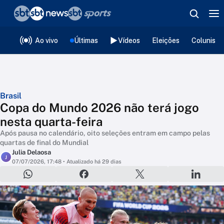
❮
voltar
Editorias
Ao vivo
Últimas
Vídeos
Eleições
Colunista
Brasil
Copa do Mundo 2026 não terá jogo
nesta quarta-feira
Após pausa no calendário, oito seleções entram em campo pelas
quartas de final do Mundial
Julia Delaosa
J
07/07/2026, 17:48
• Atualizado há 29 dias