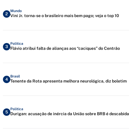
Mundo
2
Vini Jr. torna-se o brasileiro mais bem pago; veja o top 10
Política
3
Flávio atribui falta de alianças aos “caciques” do Centrão
Brasil
4
Tenente da Rota apresenta melhora neurológica, diz boletim
Política
5
Durigan: acusação de inércia da União sobre BRB é descabida