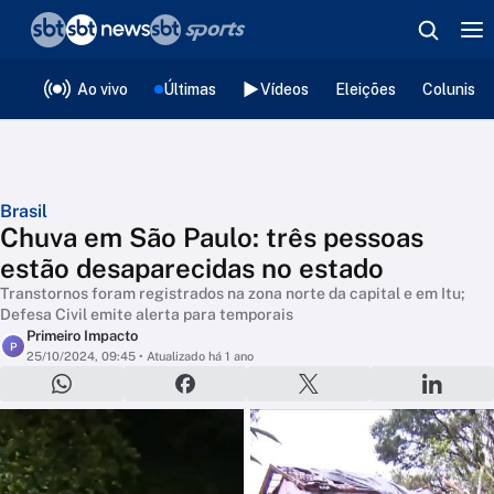
❮
voltar
Editorias
Ao vivo
Últimas
Vídeos
Eleições
Colunista
Brasil
Chuva em São Paulo: três pessoas
estão desaparecidas no estado
Transtornos foram registrados na zona norte da capital e em Itu;
Defesa Civil emite alerta para temporais
Primeiro Impacto
P
25/10/2024, 09:45
• Atualizado há 1 ano