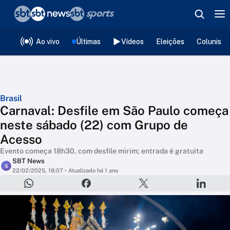
❮
voltar
Editorias
Ao vivo
Últimas
Vídeos
Eleições
Colunista
Brasil
Carnaval: Desfile em São Paulo começa
neste sábado (22) com Grupo de
Acesso
Evento começa 18h30, com desfile mirim; entrada é gratuita
SBT News
S
22/02/2025, 18:07
• Atualizado há 1 ano