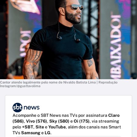
Cantor atende legalmente pelo nome de Nivaldo Batista Lima | Reprodução
Instagram/@gusttavolima
Acompanhe o SBT News nas TVs por assinatura
Claro
(586)
,
Vivo (576)
,
Sky (580)
e
Oi (175)
, via streaming
pelo
+SBT
,
Site
e
YouTube
, além dos canais nas Smart
TVs
Samsung
e
LG
.