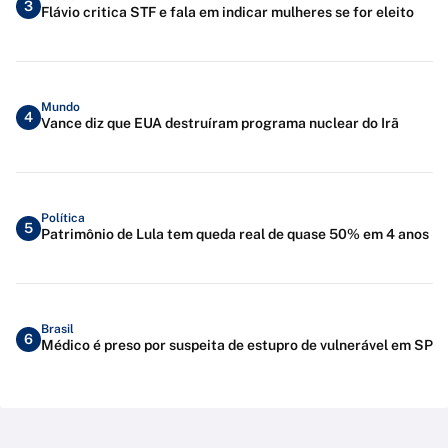
3
Flávio critica STF e fala em indicar mulheres se for eleito
Mundo
4
Vance diz que EUA destruíram programa nuclear do Irã
Política
5
Patrimônio de Lula tem queda real de quase 50% em 4 anos
Brasil
6
Médico é preso por suspeita de estupro de vulnerável em SP