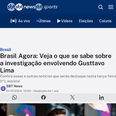
❮
voltar
Editorias
Ao vivo
Últimas
Vídeos
Eleições
Colunista
Brasil
Brasil Agora: Veja o que se sabe sobre
a investigação envolvendo Gusttavo
Lima
Confira essas e outras notícias que serão destaque nesta terça-feira
(1º); assista!
SBT News
S
01/10/2024, 10:00
• Atualizado há 1 ano