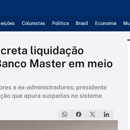
leições
Colunistas
Política
Brasil
Economia
Mu
creta liquidação
 Banco Master em meio
F
ores e ex-administradores; presidente
ação que apura suspeitas no sistema