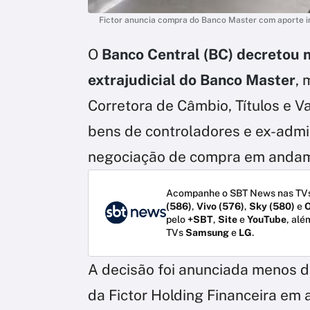
Fictor anuncia compra do Banco Master com aporte im
O
Banco Central (BC) decretou ne
extrajudicial do Banco Master
,
Corretora de Câmbio, Títulos e Va
bens de controladores e ex-admi
negociação de compra em andam
Acompanhe o SBT News nas TVs
(586)
,
Vivo (576)
,
Sky (580)
e
O
pelo
+SBT
,
Site
e
YouTube
, alé
TVs
Samsung
e
LG
.
A decisão foi anunciada menos d
da Fictor Holding Financeira em ad