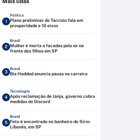
Mais lidas
Política
Plano preliminar de Tarcísio fala em
1
prosperidade e 10 eixos
Brasil
Mulher é morta a facadas pelo ex na
2
frente dos filhos em SP
Brasil
3
Bia Haddad anuncia pausa na carreira
Tecnologia
Após reclamação de Janja, governo cobra
4
medidas do Discord
Brasil
Feto é encontrado no banheiro do Sírio-
5
Libanês, em SP