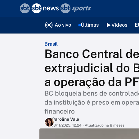
❮
voltar
Editorias
Ao vivo
Últimas
Vídeos
E
Brasil
Banco Central de
extrajudicial do
a operação da P
BC bloqueia bens de controlad
da instituição é preso em oper
financeiro
Caroline Vale
18/11/2025, 12:24
• Atualizado há 8 mêses