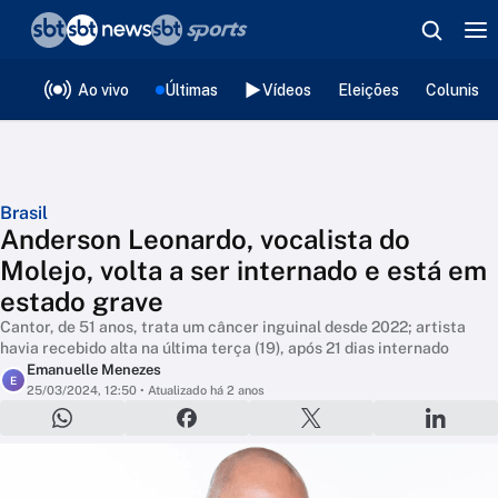
❮
voltar
Editorias
Ao vivo
Últimas
Vídeos
Eleições
Colunista
Brasil
Anderson Leonardo, vocalista do
Molejo, volta a ser internado e está em
estado grave
Cantor, de 51 anos, trata um câncer inguinal desde 2022; artista
havia recebido alta na última terça (19), após 21 dias internado
Emanuelle Menezes
E
25/03/2024, 12:50
• Atualizado há 2 anos