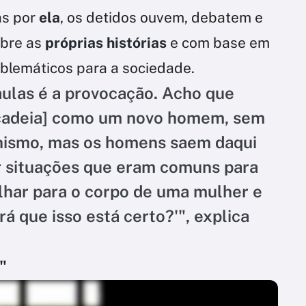
as por
ela
, os detidos ouvem, debatem e
obre as
próprias histórias
e com base em
mblemáticos para a sociedade.
aulas é a provocação. Acho que
 [cadeia] como um novo homem, sem
hismo, mas os homens saem daqui
r situações que eram comuns para
olhar para o corpo de uma mulher e
á que isso está certo?'", explica
"