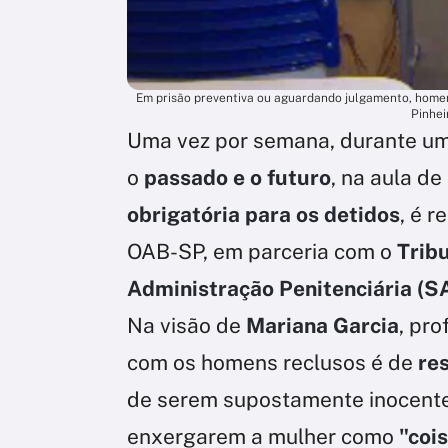
Em prisão preventiva ou aguardando julgamento, homen
Pinhei
Uma vez por semana, durante uma
o
passado e o futuro
, na aula de
obrigatória para os detidos
, é r
OAB-SP, em parceria com o
Tribu
Administração Penitenciária (S
Na visão de
Mariana Garcia
, pro
com os homens reclusos é de
res
de serem supostamente inocent
enxergarem a mulher como
"coi