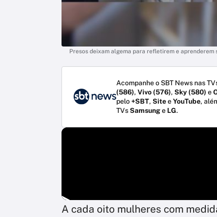
Presos deixam algema para refletirem e aprenderem so
Acompanhe o SBT News nas TVs
(586)
,
Vivo (576)
,
Sky (580)
e
O
pelo
+SBT
,
Site
e
YouTube
, alé
TVs
Samsung
e
LG
.
A cada oito mulheres com medida