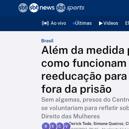
❮
voltar
Editorias
Ao vivo
Últimas
Vídeos
E
Brasil
Além da medida p
como funcionam 
reeducação para 
fora da prisão
Sem algemas, presos do Centro 
se voluntariam para refletir so
Direito das Mulheres
Derick Toda
,
Simone Queiroz
,
C
D
S
C
V