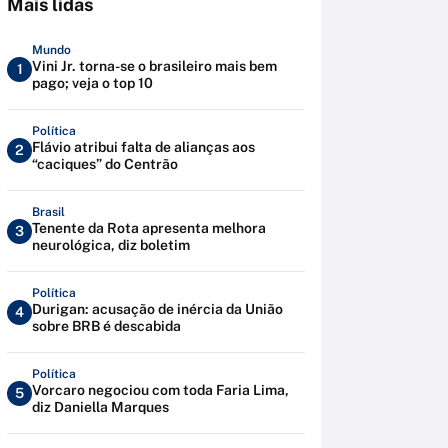
Mais lidas
Mundo
Vini Jr. torna-se o brasileiro mais bem
1
pago; veja o top 10
Política
Flávio atribui falta de alianças aos
2
“caciques” do Centrão
Brasil
Tenente da Rota apresenta melhora
3
neurológica, diz boletim
Política
Durigan: acusação de inércia da União
4
sobre BRB é descabida
Política
Vorcaro negociou com toda Faria Lima,
5
diz Daniella Marques