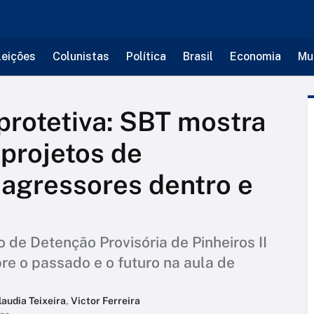
leições
Colunistas
Política
Brasil
Economia
Mu
rotetiva: SBT mostra
projetos de
agressores dentro e
de Detenção Provisória de Pinheiros II
bre o passado e o futuro na aula de
laudia Teixeira
,
Victor Ferreira