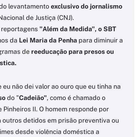
ndo levantamento
exclusivo do jornalismo
cional de Justiça (CNJ).
e reportagens
"Além da Medida", o
SBT
mos da
Lei Maria da Penha
para diminuir a
rogramas de
reeducação para presos ou
stica.
 eu não dei valor ao ouro que eu tinha na
so
do "
Cadeião"
, como é chamado o
e Pinheiros II. O homem responde por
 outros detidos em prisão preventiva ou
imes desde violência doméstica a