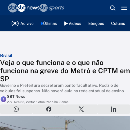
❮
voltar
Editorias
Ao vivo
Últimas
Vídeos
Eleições
Colunista
Brasil
Veja o que funciona e o que não
funciona na greve do Metrô e CPTM em
SP
Governo e Prefeitura decretaram ponto facultativo. Rodízio de
veículos foi suspenso. Não haverá aula na rede estadual de ensino
SBT News
S
27/11/2023, 23:52
• Atualizado há 2 anos