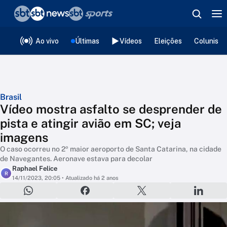
❮
voltar
Editorias
Ao vivo
Últimas
Vídeos
Eleições
Colunista
Brasil
Vídeo mostra asfalto se desprender de
pista e atingir avião em SC; veja
imagens
O caso ocorreu no 2º maior aeroporto de Santa Catarina, na cidade
de Navegantes. Aeronave estava para decolar
Raphael Felice
R
14/11/2023, 20:05
• Atualizado há 2 anos