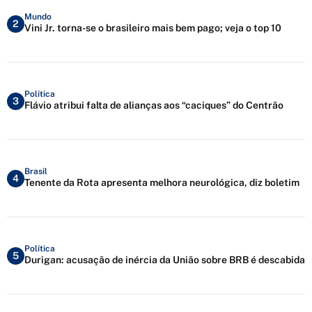
Mundo
2
Vini Jr. torna-se o brasileiro mais bem pago; veja o top 10
Política
3
Flávio atribui falta de alianças aos “caciques” do Centrão
Brasil
4
Tenente da Rota apresenta melhora neurológica, diz boletim
Política
5
Durigan: acusação de inércia da União sobre BRB é descabida