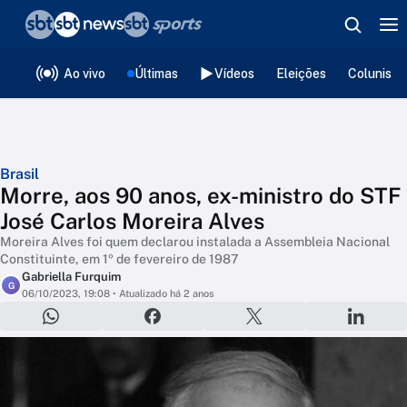
❮
voltar
Editorias
Ao vivo
Últimas
Vídeos
Eleições
Colunista
Brasil
Morre, aos 90 anos, ex-ministro do STF
José Carlos Moreira Alves
Moreira Alves foi quem declarou instalada a Assembleia Nacional
Constituinte, em 1º de fevereiro de 1987
Gabriella Furquim
G
06/10/2023, 19:08
• Atualizado há 2 anos