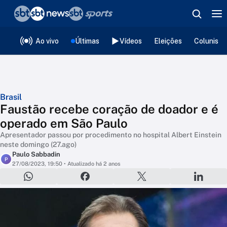
❮
voltar
Editorias
Ao vivo
Últimas
Vídeos
Eleições
Colunista
Brasil
Faustão recebe coração de doador e é
operado em São Paulo
Apresentador passou por procedimento no hospital Albert Einstein
neste domingo (27.ago)
Paulo Sabbadin
P
27/08/2023, 19:50
• Atualizado há 2 anos