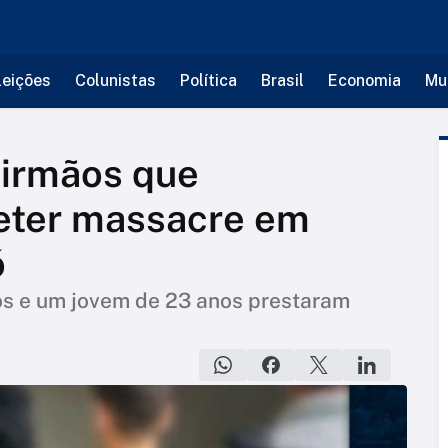
leições
Colunistas
Política
Brasil
Economia
Mu
a irmãos que
ter massacre em
ó
os e um jovem de 23 anos prestaram