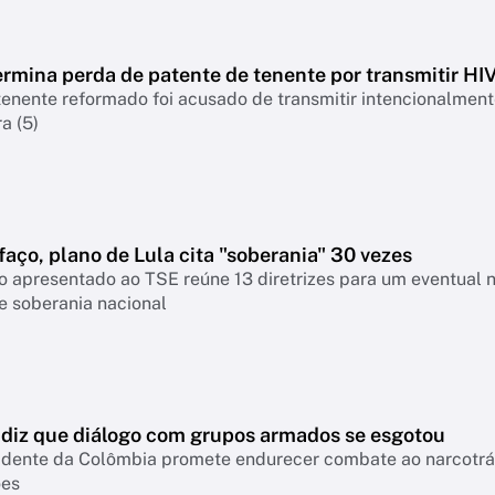
rmina perda de patente de tenente por transmitir HI
nente reformado foi acusado de transmitir intencionalmente
a (5)
faço, plano de Lula cita "soberania" 30 vezes
 apresentado ao TSE reúne 13 diretrizes para um eventual 
e soberania nacional
a diz que diálogo com grupos armados se esgotou
idente da Colômbia promete endurecer combate ao narcotráfi
ões