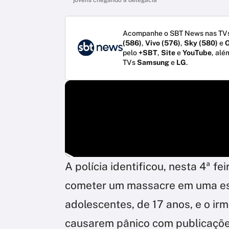
Acompanhe o SBT News nas TVs
(586)
,
Vivo (576)
,
Sky (580)
e
O
pelo
+SBT
,
Site
e
YouTube
, alé
TVs
Samsung
e
LG
.
A polícia identificou, nesta 4ª f
cometer um massacre em uma esc
adolescentes, de 17 anos, e o ir
causarem pânico com publicações