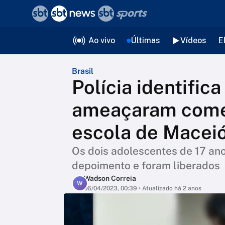
❮
voltar
Editorias
Ao vivo
Últimas
Vídeos
E
Brasil
Polícia identific
ameaçaram come
escola de Macei
Os dois adolescentes de 17 an
depoimento e foram liberados
Wadson Correia
W
06/04/2023, 00:39
• Atualizado há 2 anos