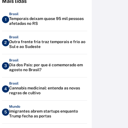
Mais lidas
Brasil
Temporais deixam quase 95 mil pessoas
1
afetadas no RS
Brasil
Outra frente fria traz temporais e frio ao
2
Sul e ao Sudeste
Brasil
Dia dos Pais: por que é comemorado em
3
agosto no Brasil?
Brasil
Cannabis medicinal: entenda as novas
4
regras de cultivo
Mundo
Imigrantes abrem startups enquanto
5
Trump fecha as portas