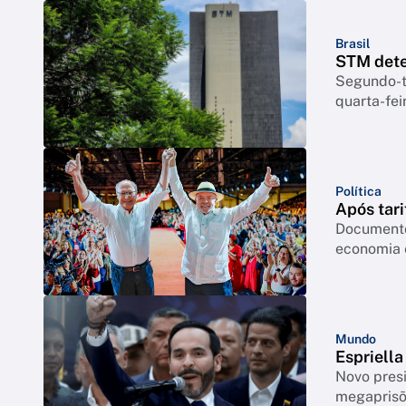
Brasil
STM dete
Segundo-te
quarta-feir
Política
Após tari
Documento
economia 
Mundo
Espriell
Novo pres
megapris